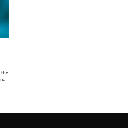
n the
and