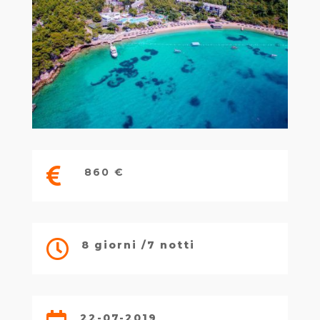

860 €

8 giorni /7 notti
22-07-2019