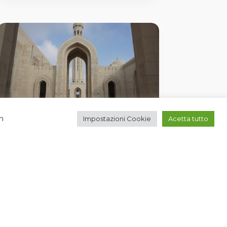
à
n
Impostazioni Cookie
Acetta tutto
OMAN EXPERIENCE
a partire da € 2’311
SCOPRI