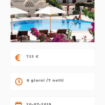

725 €

8 giorni /7 notti
20-07-2019